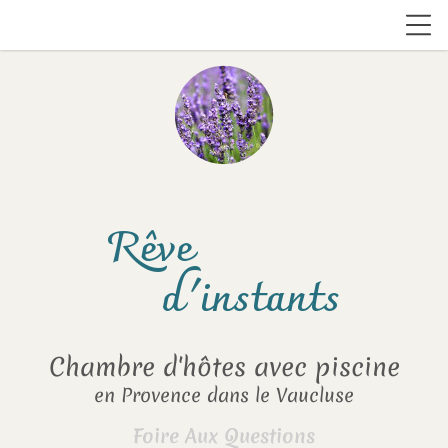
brightness_1
Rêve
d'instants
Chambre d'hôtes avec piscine
en Provence dans le Vaucluse
Foire Aux Questions