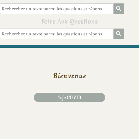
search
Foire Aux Questions
search
Bienvenue
Info COVID