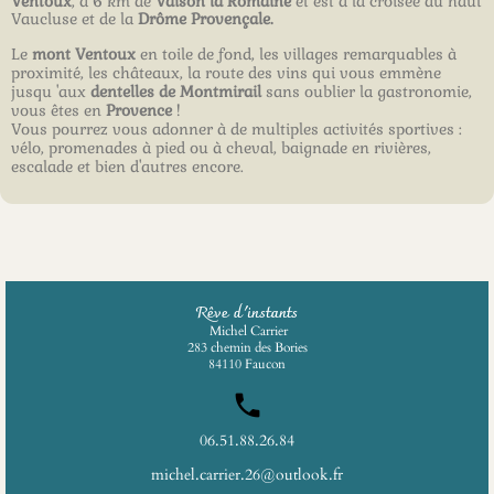
Ventoux
,
à 6 km de
Vaison la Romaine
et est à la croisée du haut
Vaucluse et de la
Drôme Provençale.
Le
mont Ventoux
en toile de fond, les villages remarquables à
proximité, les châteaux, la route des vins qui vous emmène
jusqu 'aux
dentelles de Montmirail
sans oublier la gastronomie,
vous êtes en
Provence
!
Vous pourrez vous adonner à de multiples activités sportives :
vélo, promenades à pied ou à cheval, baignade en rivières,
escalade et bien d'autres encore.
Rêve d'instants
Michel Carrier
283 chemin des Bories
84110 Faucon
local_phone
06.51.88.26.84
michel.carrier.26@outlook.fr