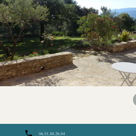
local_phone
06.51.88.26.84